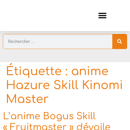
ANIMES AUTOMNE 2026 🍁
GUIDES ANIMES
Étiquette :
anime
Hazure Skill Kinomi
Master
L’anime Bogus Skill
« Fruitmaster » dévoile