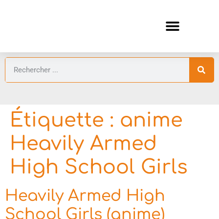
ANIMES AUTOMNE 2026 🍁
GUIDES ANIMES
Étiquette :
anime
Heavily Armed
High School Girls
Heavily Armed High
School Girls (anime)