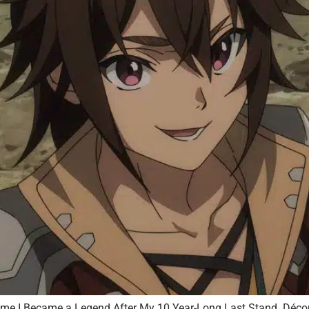
l’anime I Became a Legend After My 10 Year-Long Last Stand. Déc