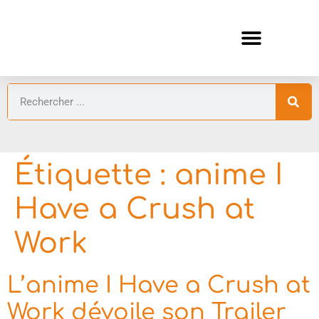
ANIMES AUTOMNE 2026 🍁
GUIDES ANIMES
Étiquette :
anime I
Have a Crush at
Work
L’anime I Have a Crush at
Work dévoile son Trailer