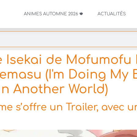
ANIMES AUTOMNE 2026 🍁
ACTUALITÉS
 Isekai de Mofumofu
emasu (I'm Doing My 
in Another World)
ime s’offre un Trailer, avec 