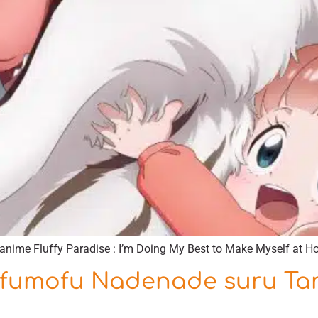
’anime Fluffy Paradise : I’m Doing My Best to Make Myself at H
Mofumofu Nadenade suru Ta