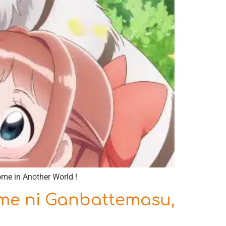
ome in Another World !
me ni Ganbattemasu,