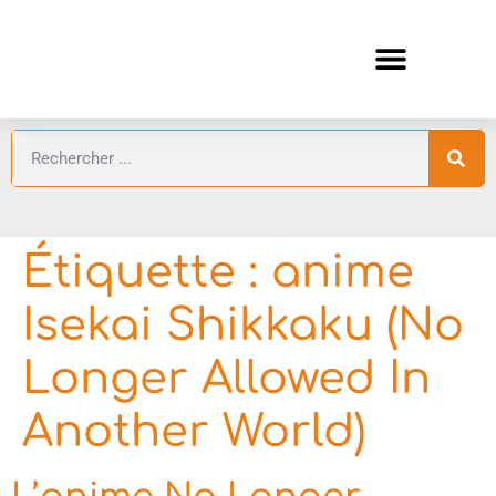
ANIMES AUTOMNE 2026 🍁
GUIDES ANIMES
Étiquette :
anime
Isekai Shikkaku (No
Longer Allowed In
Another World)