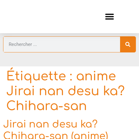
ANIMES AUTOMNE 2026 🍁
GUIDES ANIMES
Étiquette :
anime
Jirai nan desu ka?
Chihara-san
Jirai nan desu ka?
Chihara-san (anime)