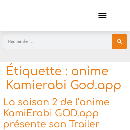
ANIMES AUTOMNE 2026 🍁
GUIDES ANIMES
Étiquette :
anime
Kamierabi God.app
La saison 2 de l’anime
KamiErabi GOD.app
présente son Trailer