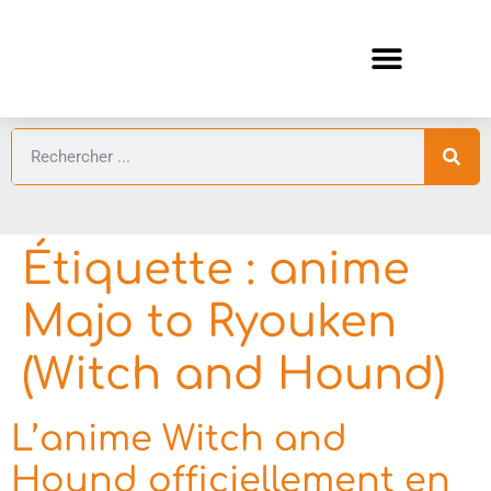
ANIMES AUTOMNE 2026 🍁
GUIDES ANIMES
Étiquette :
anime
Majo to Ryouken
(Witch and Hound)
L’anime Witch and
Hound officiellement en