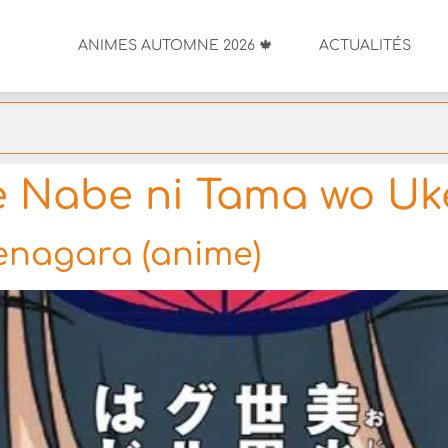
ANIMES AUTOMNE 2026 🍁
ACTUALITÉS
 Nabe ni Tama wo U
enagara (anime)