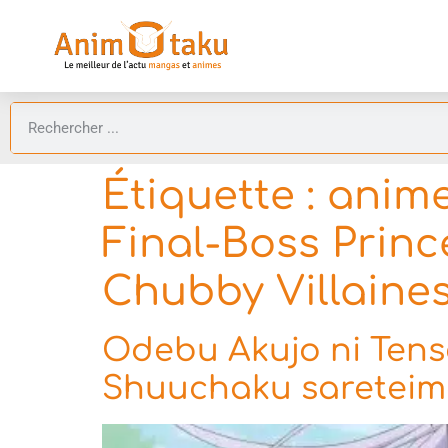
Étiquette :
anime
Final-Boss Prin
Chubby Villaine
Odebu Akujo ni Tense
Shuuchaku sareteim