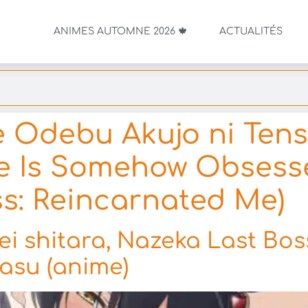
ANIMES AUTOMNE 2026 🍁
ACTUALITÉS
 Odebu Akujo ni Tense
ce Is Somehow Obsesse
ss: Reincarnated Me)
i shitara, Nazeka Last Bos
asu (anime)