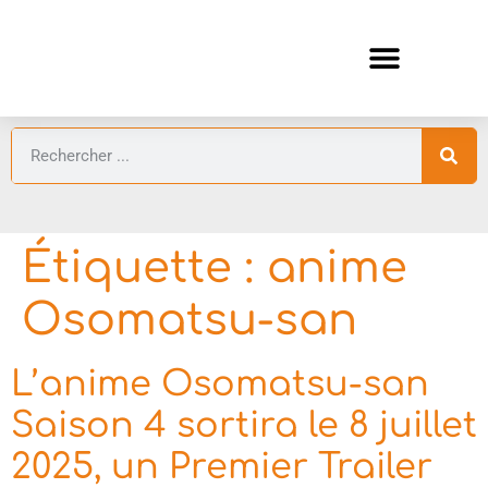
ANIMES AUTOMNE 2026 🍁
GUIDES ANIMES
Étiquette :
anime
Osomatsu-san
L’anime Osomatsu-san
Saison 4 sortira le 8 juillet
2025, un Premier Trailer