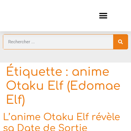
ANIMES AUTOMNE 2026 🍁
GUIDES ANIMES
Étiquette :
anime
Otaku Elf (Edomae
Elf)
L’anime Otaku Elf révèle
sa Date de Sortie