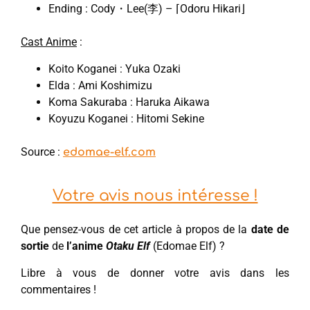
Ending : Cody・Lee(李) – ⌈Odoru Hikari⌋
Cast Anime
:
Koito Koganei : Yuka Ozaki
Elda : Ami Koshimizu
Koma Sakuraba : Haruka Aikawa
Koyuzu Koganei : Hitomi Sekine
Source :
edomae-elf.com
Votre avis nous intéresse !
Que pensez-vous de cet article à propos de la
date de
sortie
de
l’anime
Otaku Elf
(Edomae Elf) ?
Libre à vous de donner votre avis dans les
commentaires !