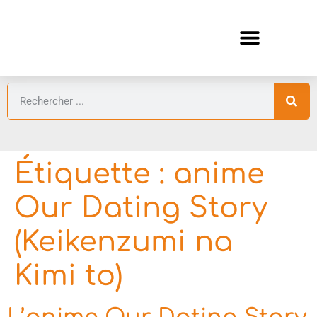
ANIMES AUTOMNE 2026 🍁
GUIDES ANIMES
Étiquette :
anime
Our Dating Story
(Keikenzumi na
Kimi to)