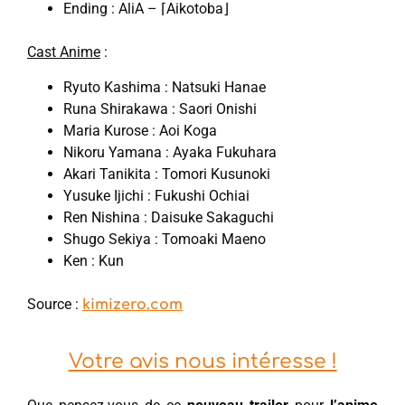
Ending : AliA – ⌈Aikotoba⌋
Cast Anime
:
Ryuto Kashima : Natsuki Hanae
Runa Shirakawa : Saori Onishi
Maria Kurose : Aoi Koga
Nikoru Yamana : Ayaka Fukuhara
Akari Tanikita : Tomori Kusunoki
Yusuke Ijichi : Fukushi Ochiai
Ren Nishina : Daisuke Sakaguchi
Shugo Sekiya : Tomoaki Maeno
Ken : Kun
Source :
kimizero.com
Votre avis nous intéresse !