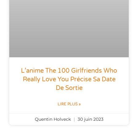
L’anime The 100 Girlfriends Who
Really Love You Précise Sa Date
De Sortie
LIRE PLUS »
Quentin Holveck
30 juin 2023