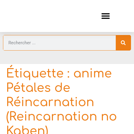
ANIMES AUTOMNE 2026 🍁
GUIDES ANIMES
Étiquette :
anime
Pétales de
Réincarnation
(Reincarnation no
Kaben)