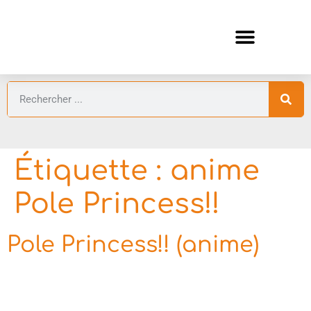
ANIMES AUTOMNE 2026 🍁
GUIDES ANIMES
Étiquette :
anime
Pole Princess!!
Pole Princess!! (anime)