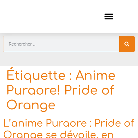
ANIMES AUTOMNE 2026 🍁
GUIDES ANIMES
Étiquette :
Anime
Puraore! Pride of
Orange
L’anime Puraore : Pride of
Orange se dévoile, en