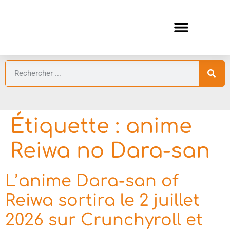
ANIMES AUTOMNE 2026 🍁
GUIDES ANIMES
Étiquette :
anime
Reiwa no Dara-san
L’anime Dara-san of
Reiwa sortira le 2 juillet
2026 sur Crunchyroll et