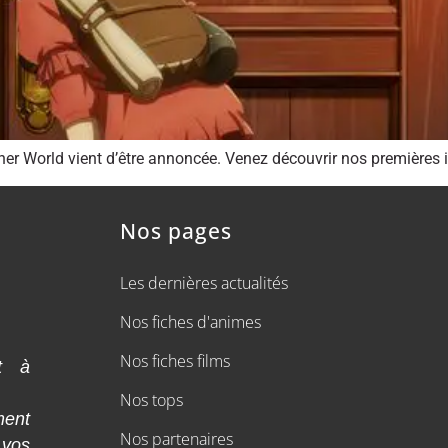
er World vient d’être annoncée. Venez découvrir nos premières i
Nos pages
Les dernières actualités
Nos fiches d'animes
Nos fiches films
t à
Nos tops
ment
Nos partenaires
 vos