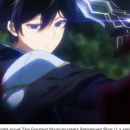
ight novel The Greatest Magicmaster’s Retirement Plan ! La séri