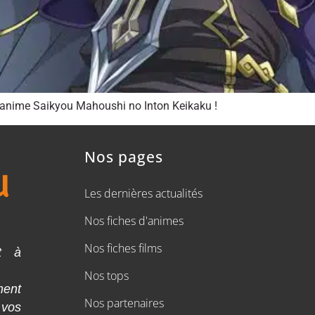
’anime Saikyou Mahoushi no Inton Keikaku !
Nos pages
Les dernières actualités
Nos fiches d'animes
Nos fiches films
t à
Nos tops
ment
Nos partenaires
 vos