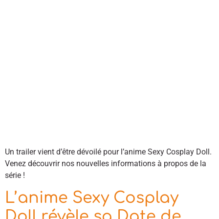
Un trailer vient d’être dévoilé pour l’anime Sexy Cosplay Doll.
Venez découvrir nos nouvelles informations à propos de la
série !
L’anime Sexy Cosplay
Doll révèle sa Date de