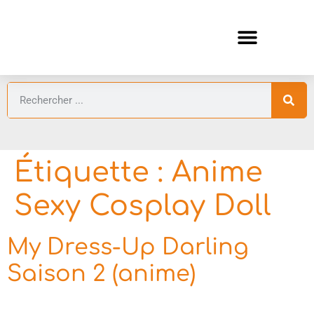
ANIMES AUTOMNE 2026 🍁
GUIDES ANIMES
Étiquette :
Anime
Sexy Cosplay Doll
My Dress-Up Darling
Saison 2 (anime)