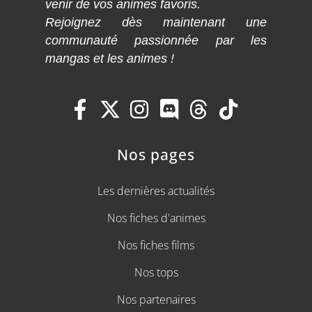
venir de vos animes favoris.
Rejoignez dès maintenant une
communauté passionnée par les
mangas et les animes !
Nos pages
Les dernières actualités
Nos fiches d'animes
Nos fiches films
Nos tops
Nos partenaires