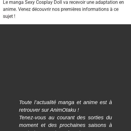
Le manga Sexy Cosplay Doll va recevoir une adaptation en
anime. Venez découvrir nos premières informations à ce
sujet !
Toute l’actualité manga et anime est à
retrouver sur AnimOtaku !
Tenez-vous au courant des sorties du
moment et des prochaines saisons à