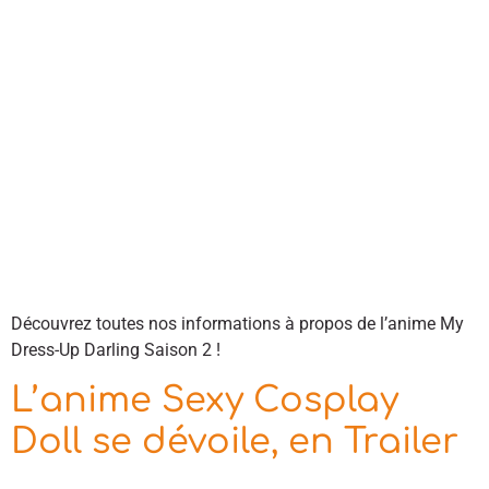
Découvrez toutes nos informations à propos de l’anime My
Dress-Up Darling Saison 2 !
L’anime Sexy Cosplay
Doll se dévoile, en Trailer