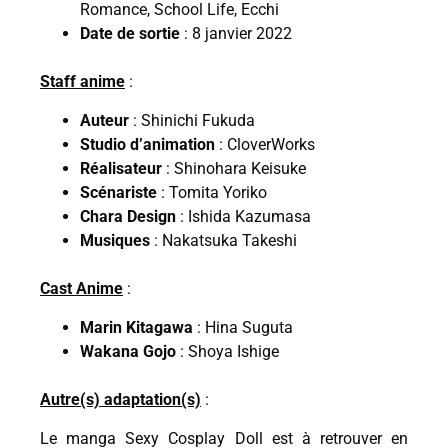
Romance, School Life, Ecchi
Date de sortie
: 8 janvier 2022
Staff anime
:
Auteur
: Shinichi Fukuda
Studio d’animation
: CloverWorks
Réalisateur
: Shinohara Keisuke
Scénariste
: Tomita Yoriko
Chara Design
: Ishida Kazumasa
Musiques
: Nakatsuka Takeshi
Cast Anime
:
Marin Kitagawa
: Hina Suguta
Wakana Gojo
: Shoya Ishige
Autre(s) adaptation(s)
:
Le manga Sexy Cosplay Doll est à retrouver en