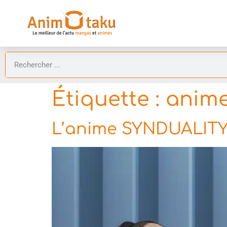
Étiquette :
anim
L’anime SYNDUALITY N