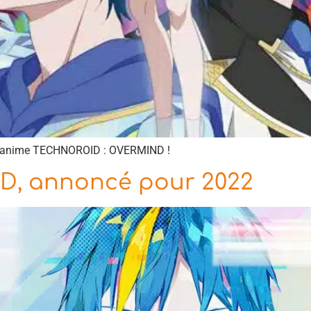
 l’anime TECHNOROID : OVERMIND !
, annoncé pour 2022