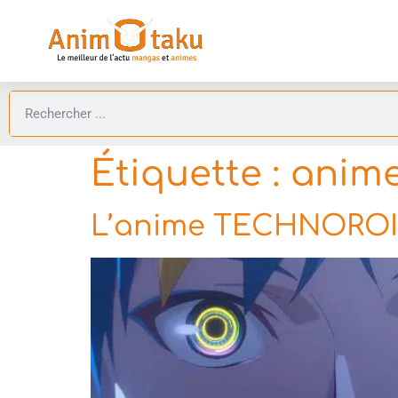
Étiquette :
anime
L’anime TECHNOROID