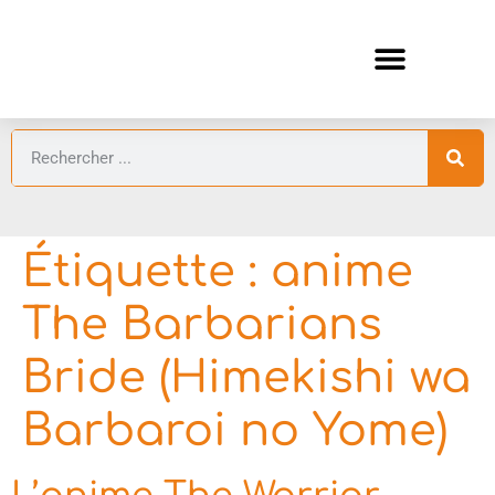
ANIMES AUTOMNE 2026 🍁
GUIDES ANIMES
Étiquette :
anime
The Barbarians
Bride (Himekishi wa
Barbaroi no Yome)