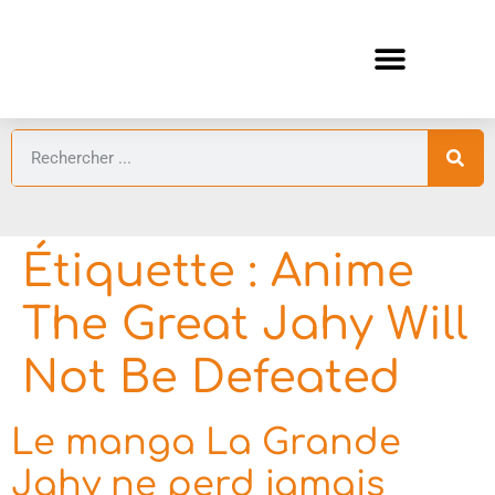
ANIMES AUTOMNE 2026 🍁
GUIDES ANIMES
Étiquette :
Anime
The Great Jahy Will
Not Be Defeated
Le manga La Grande
Jahy ne perd jamais