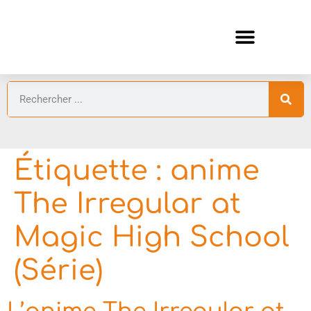
ANIMES AUTOMNE 2026 🍁
GUIDES ANIMES
Étiquette :
anime
The Irregular at
Magic High School
(Série)