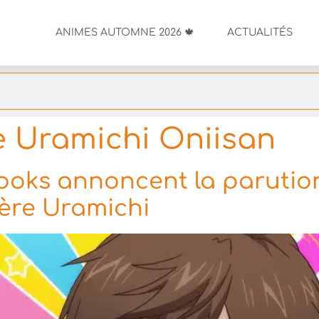
ANIMES AUTOMNE 2026 🍁
ACTUALITÉS
 Uramichi Oniisan
Books annoncent la paruti
rère Uramichi