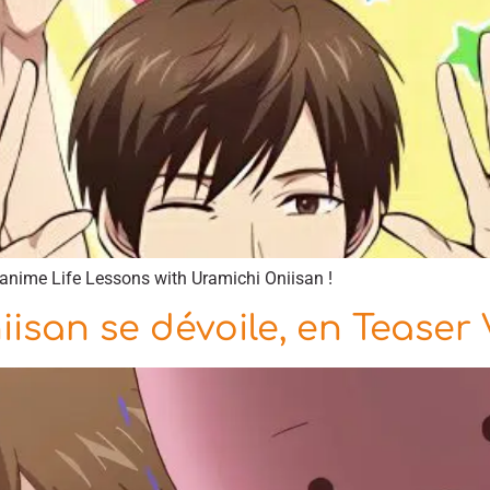
’anime Life Lessons with Uramichi Oniisan !
isan se dévoile, en Teaser