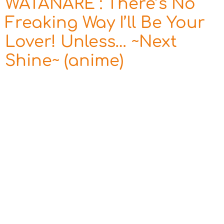
WATANARE : There’s No
Freaking Way I’ll Be Your
Lover! Unless… ~Next
Shine~ (anime)