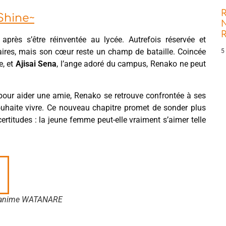
R
Shine~
N
 après s’être réinventée au lycée. Autrefois réservée et
ulaires, mais son cœur reste un champ de bataille. Coincée
5
e, et
Ajisai Sena
, l’ange adoré du campus, Renako ne peut
 pour aider une amie, Renako se retrouve confrontée à ses
souhaite vivre. Ce nouveau chapitre promet de sonder plus
rtitudes : la jeune femme peut-elle vraiment s’aimer telle
l'anime WATANARE