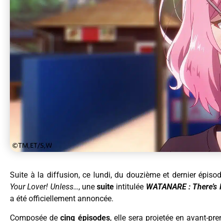
Suite à la diffusion, ce lundi, du douzième et dernier épis
Your Lover! Unless…
, une
suite
intitulée
WATANARE : There’s N
a été officiellement annoncée.
Composée de
cinq épisodes
, elle sera projetée en avant-p