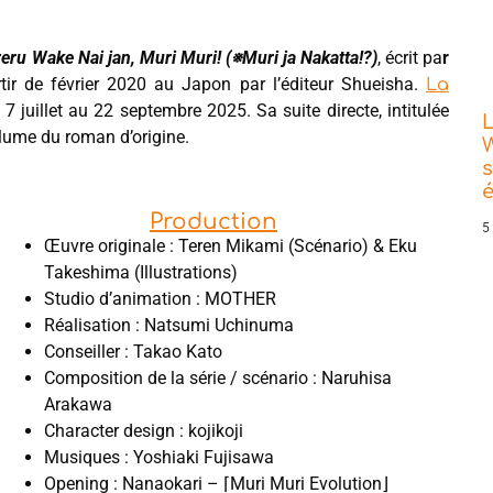
eru Wake Nai jan, Muri Muri! (※Muri ja Nakatta!?)
, écrit pa
r
rtir de février 2020 au Japon par l’éditeur Shueisha.
La
7 juillet au 22 septembre 2025. Sa suite directe, intitulée
L
lume du roman d’origine.
W
s
Production
5
Œuvre originale : Teren Mikami (Scénario) & Eku
Takeshima (Illustrations)
Studio d’animation : MOTHER
Réalisation : Natsumi Uchinuma
Conseiller : Takao Kato
Composition de la série / scénario : Naruhisa
Arakawa
Character design : kojikoji
Musiques : Yoshiaki Fujisawa
Opening : Nanaokari – ⌈Muri Muri Evolution⌋