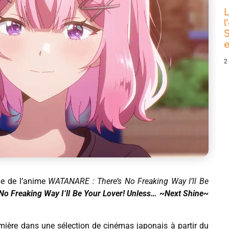
L
l
S
e
2
ode de l’anime
WATANARE : There’s No Freaking Way I’ll Be
o Freaking Way I’ll Be Your Lover! Unless… ~Next Shine~
remière dans une sélection de cinémas japonais à partir du