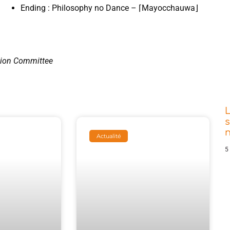
Ending : Philosophy no Dance – ⌈Mayocchauwa⌋
tion Committee
s
Actualité
5