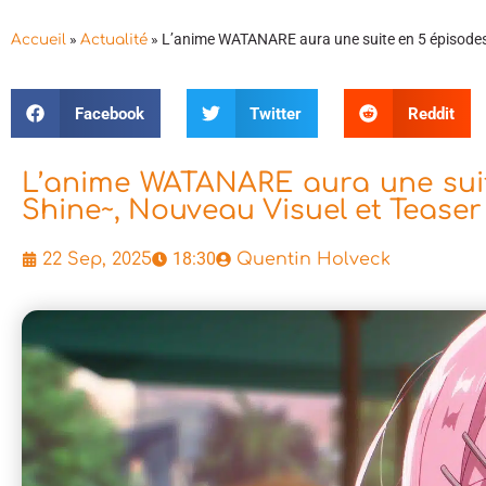
»
»
L’anime WATANARE aura une suite en 5 épisodes 
Accueil
Actualité
Facebook
Twitter
Reddit
L’anime WATANARE aura une suite
Shine~, Nouveau Visuel et Teaser
18:30
22 Sep, 2025
Quentin Holveck