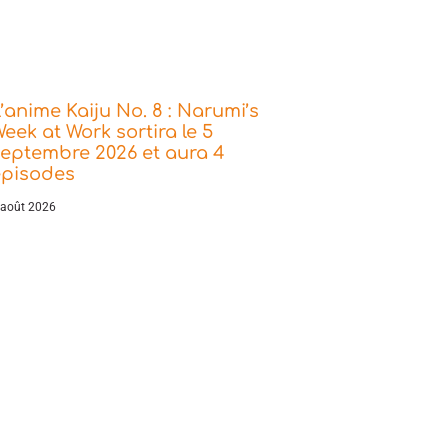
’anime Kaiju No. 8 : Narumi’s
eek at Work sortira le 5
eptembre 2026 et aura 4
épisodes
 août 2026