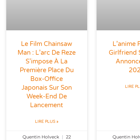
Le Film Chainsaw
L’anime 
Man : L’arc De Reze
Girlfriend 
S’impose À La
Annonc
Première Place Du
20
Box-Office
Japonais Sur Son
LIRE P
Week-End De
Lancement
LIRE PLUS »
Quentin Holveck
22
Quentin Ho