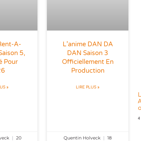
Rent-A-
L’anime DAN DA
Saison 5,
DAN Saison 3
é Pour
Officiellement En
26
Production
LUS »
LIRE PLUS »
L
A
o
4
lveck
20
Quentin Holveck
18