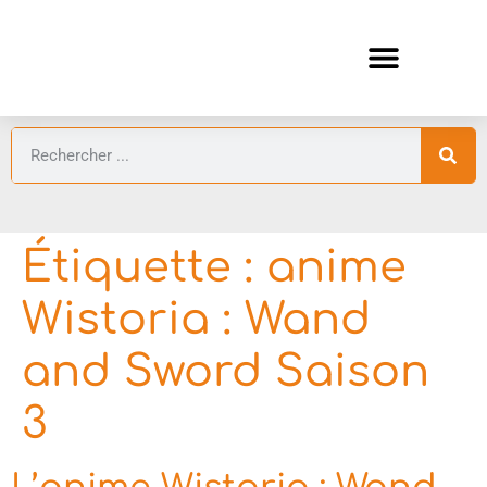
ANIMES AUTOMNE 2026 🍁
GUIDES ANIMES
Étiquette :
anime
Wistoria : Wand
and Sword Saison
3