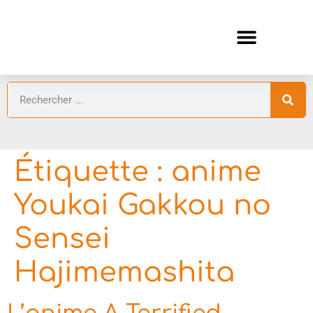
ANIMES AUTOMNE 2026 🍁
GUIDES ANIMES
Étiquette :
anime
Youkai Gakkou no
Sensei
Hajimemashita