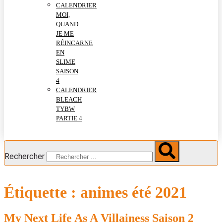
CALENDRIER
MOI,
QUAND
JE ME
RÉINCARNE
EN
SLIME
SAISON
4
CALENDRIER
BLEACH
TYBW
PARTIE 4
Rechercher
Étiquette :
animes été 2021
My Next Life As A Villainess Saison 2