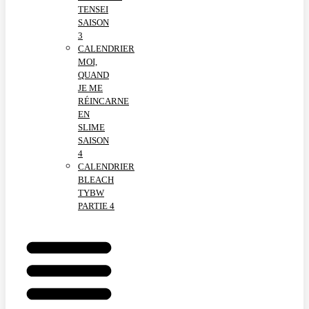
TENSEI
SAISON
3
CALENDRIER
MOI,
QUAND
JE ME
RÉINCARNE
EN
SLIME
SAISON
4
CALENDRIER
BLEACH
TYBW
PARTIE 4