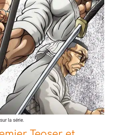
ur la série.
remier Teaser et