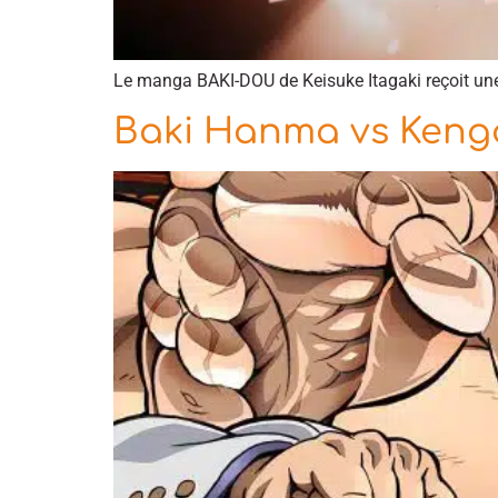
Le manga BAKI-DOU de Keisuke Itagaki reçoit une
Baki Hanma vs Kenga