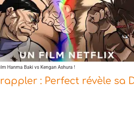
film Hanma Baki vs Kengan Ashura !
appler : Perfect révèle sa 