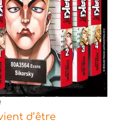
!
ient d’être