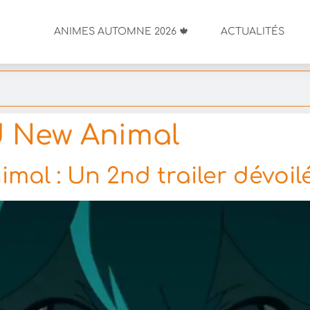
ANIMES AUTOMNE 2026 🍁
ACTUALITÉS
 New Animal
al : Un 2nd trailer dévoilé