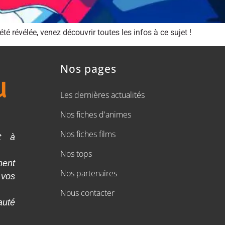
é révélée, venez découvrir toutes les infos à ce sujet !
Nos pages
Les dernières actualités
Nos fiches d'animes
Nos fiches films
t à
Nos tops
ment
Nos partenaires
 vos
Nous contacter
auté