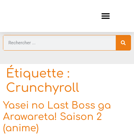
ANIMES AUTOMNE 2026 🍁
GUIDES ANIMES
Étiquette :
Crunchyroll
Yasei no Last Boss ga
Arawareta! Saison 2
(anime)