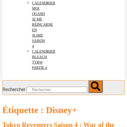
CALENDRIER
MOI,
QUAND
JE ME
RÉINCARNE
EN
SLIME
SAISON
4
CALENDRIER
BLEACH
TYBW
PARTIE 4
Rechercher
Étiquette :
Disney+
Tokyo Revengers Saison 4 : War of the