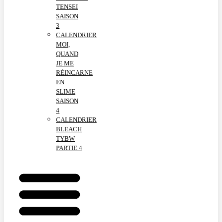
TENSEI
SAISON
3
CALENDRIER
MOI,
QUAND
JE ME
RÉINCARNE
EN
SLIME
SAISON
4
CALENDRIER
BLEACH
TYBW
PARTIE 4