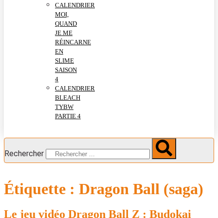
CALENDRIER
MOI,
QUAND
JE ME
RÉINCARNE
EN
SLIME
SAISON
4
CALENDRIER
BLEACH
TYBW
PARTIE 4
Rechercher
Étiquette :
Dragon Ball (saga)
Le jeu vidéo Dragon Ball Z : Budokai