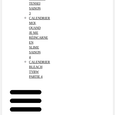
TENSEI
SAISON
3
CALENDRIER
MOI,
QUAND
JE ME
RÉINCARNE
EN
SLIME
SAISON
4
CALENDRIER
BLEACH
TYBW
PARTIE 4