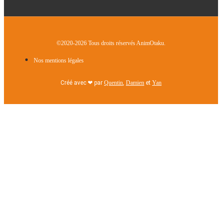
©2020-2026 Tous droits réservés AnimOtaku.
Nos mentions légales
Créé avec ❤ par
Quentin
,
Damien
et
Yan