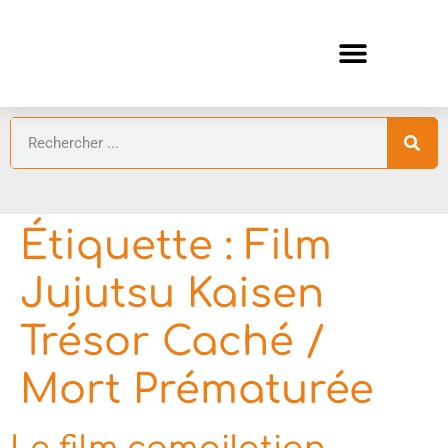
ANIMES AUTOMNE 2026 🍁
GUIDES ANIMES
Étiquette :
Film
Jujutsu Kaisen
Trésor Caché /
Mort Prématurée