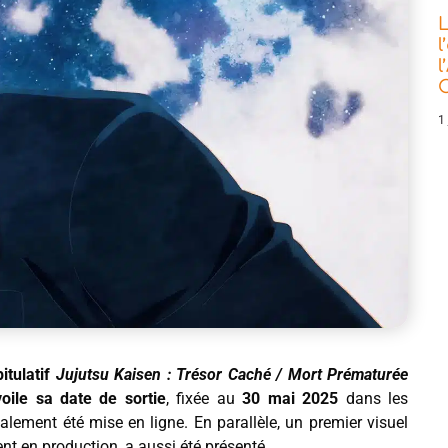
L
l
l
C
1 
pitulatif
Jujutsu Kaisen : Trésor Caché / Mort Pré
maturée
oile sa date de sortie
, fixée au
30 mai 2025
dans les
lement été mise en ligne. En parallèle, un premier visuel
nt en production, a aussi été présenté.