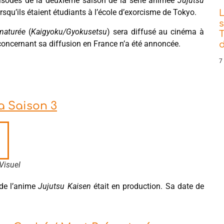
épisodes de la deuxième saison de la série animée
Jujutsu
rsqu’ils étaient étudiants à l’école d’exorcisme de Tokyo.
s
maturée
(
Kaigyoku/Gyokusetsu
) sera diffusé au cinéma à
T
oncernant sa diffusion en France n’a été annoncée.
d
7
la Saison 3
Visuel
 de l’anime
Jujutsu Kaisen
était en production. Sa date de