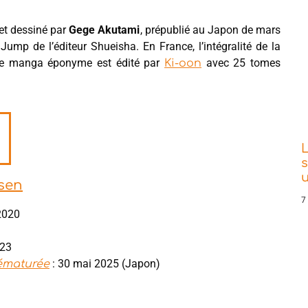
et dessiné par
Gege Akutami
, prépublié au Japon de mars
p de l’éditeur Shueisha. En France, l’intégralité de la
le manga éponyme est édité par
avec 25 tomes
Ki-oon
L
s
isen
7
2020
023
: 30 mai 2025 (Japon)
rématurée