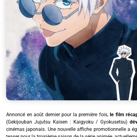
Annoncé en août dernier pour la première fois,
le film réca
(Gekijouban Jujutsu Kaisen : Kaigyoku / Gyokusetsu)
dév
cinémas japonais. Une nouvelle affiche promotionnelle a éga
teaser pour la troisième saison de la série animée, actuelleme