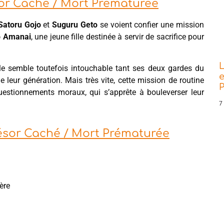
ésor Caché / Mort Prématurée
Satoru Gojo
et
Suguru Geto
se voient confier une mission
o Amanai
, une jeune fille destinée à servir de sacrifice pour
L
lle semble toutefois intouchable tant ses deux gardes du
e
e leur génération. Mais très vite, cette mission de routine
P
uestionnements moraux, qui s’apprête à bouleverser leur
7
 Trésor Caché / Mort Prématurée
ère