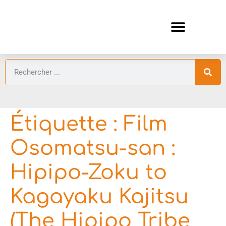
ANIMES AUTOMNE 2026 🍁
GUIDES ANIMES
Étiquette :
Film
Osomatsu-san :
Hipipo-Zoku to
Kagayaku Kajitsu
(The Hipipo Tribe