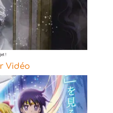
et !
er Vidéo