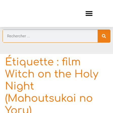
ANIMES AUTOMNE 2026 🍁
GUIDES ANIMES
Étiquette :
film
Witch on the Holy
Night
(Mahoutsukai no
Yoru)