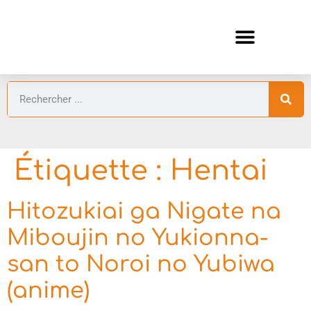
ANIMES AUTOMNE 2026 🍁
GUIDES ANIMES
Étiquette :
Hentai
Hitozukiai ga Nigate na
Miboujin no Yukionna-
san to Noroi no Yubiwa
(anime)