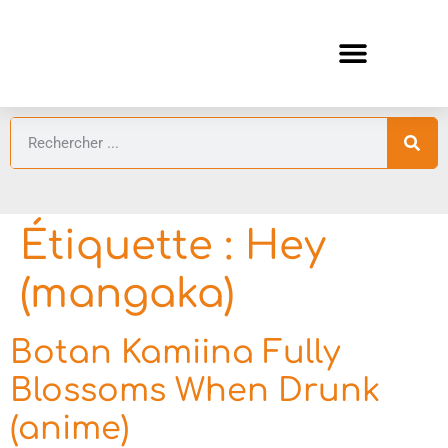
ANIMES AUTOMNE 2026 🍁
GUIDES ANIMES
Étiquette :
Hey
(mangaka)
Botan Kamiina Fully
Blossoms When Drunk
(anime)