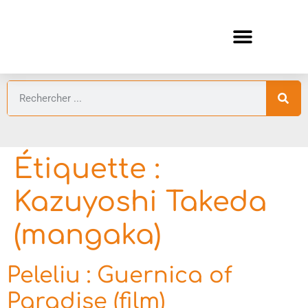
ANIMES AUTOMNE 2026 🍁
GUIDES ANIMES
Étiquette :
Kazuyoshi Takeda
(mangaka)
Peleliu : Guernica of
Paradise (film)