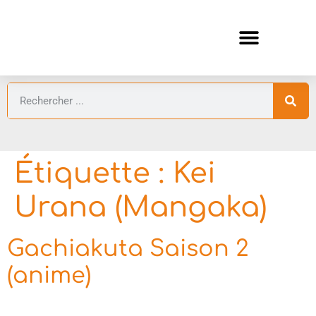
ANIMES AUTOMNE 2026 🍁
GUIDES ANIMES
Étiquette :
Kei
Urana (Mangaka)
Gachiakuta Saison 2
(anime)