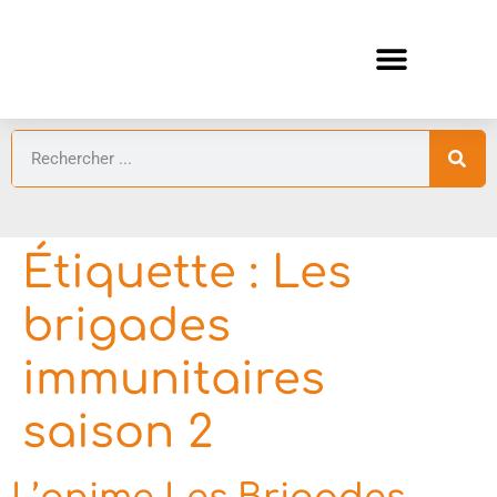
ANIMES AUTOMNE 2026 🍁
GUIDES ANIMES
Étiquette :
Les
brigades
immunitaires
saison 2